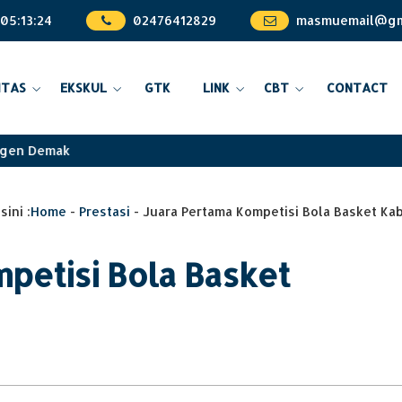
05
:
13
:
24
02476412829
masmuemail@gm
ITAS
EKSKUL
GTK
LINK
CBT
CONTACT
gen Demak
sini :
Home
-
Prestasi
-
Juara Pertama Kompetisi Bola Basket Ka
petisi Bola Basket