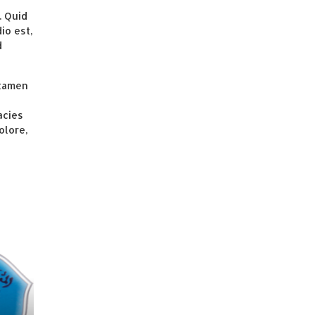
. Quid
io est,
d
 tamen
acies
olore,