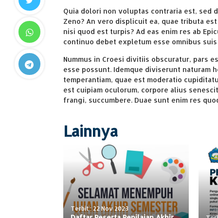
Quia dolori non voluptas contraria est, sed d
Zeno? An vero displicuit ea, quae tributa est
nisi quod est turpis? Ad eas enim res ab Epic
continuo debet expletum esse omnibus suis 
Nummus in Croesi divitiis obscuratur, pars 
esse possunt. Idemque diviserunt naturam h
temperantiam, quae est moderatio cupiditatum
est cuipiam oculorum, corpore alius senescit; 
frangi, succumbere. Duae sunt enim res quo
Lainnya
Terbit : 22 Nov 2023
Daftar Peserta Penilaian Akhir
Terb