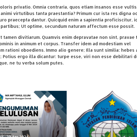
oloris privatio. Omnia contraria, quos etiam insanos esse vultis
 animi virtutibus tanta praestantia? Primum cur ista res digna od
uro praecepta dantur. Quicquid enim a sapientia proficiscitur, i
partibus; Ut optime, secundum naturam affectum esse possit.
est tamen divitiarum. Quamvis enim depravatae non sint, pravae
ominis in animum et corpus. Transfer idem ad modestiam vel
 rationi oboediens. Immo alio genere; Illa sunt similia: hebes 
Potius ergo illa dicantur: turpe esse, viri non esse debilitari d
que, ne tu verba solum putes.
it : 30 Apr 2024