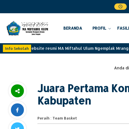
BERANDA
PROFIL
FASIL
at datang di website resmi MA Miftahul Ulum Ngemplak Mrang
Info Sekolah
Anda di
Juara Pertama Kom
Kabupaten
Peraih : Team Basket