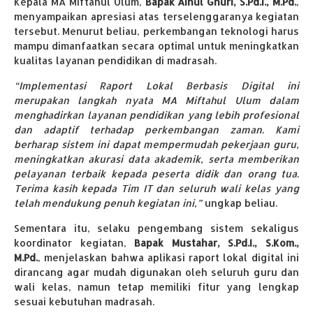
Kepala MA Miftahul Ulum,
Bapak Ainul Ghuri, S.Pd.I., M.Pd.
,
menyampaikan apresiasi atas terselenggaranya kegiatan
tersebut. Menurut beliau, perkembangan teknologi harus
mampu dimanfaatkan secara optimal untuk meningkatkan
kualitas layanan pendidikan di madrasah.
“Implementasi Raport Lokal Berbasis Digital ini
merupakan langkah nyata MA Miftahul Ulum dalam
menghadirkan layanan pendidikan yang lebih profesional
dan adaptif terhadap perkembangan zaman. Kami
berharap sistem ini dapat mempermudah pekerjaan guru,
meningkatkan akurasi data akademik, serta memberikan
pelayanan terbaik kepada peserta didik dan orang tua.
Terima kasih kepada Tim IT dan seluruh wali kelas yang
telah mendukung penuh kegiatan ini,”
ungkap beliau.
Sementara itu, selaku pengembang sistem sekaligus
koordinator kegiatan,
Bapak Mustahar, S.Pd.I., S.Kom.,
M.Pd.
, menjelaskan bahwa aplikasi raport lokal digital ini
dirancang agar mudah digunakan oleh seluruh guru dan
wali kelas, namun tetap memiliki fitur yang lengkap
sesuai kebutuhan madrasah.