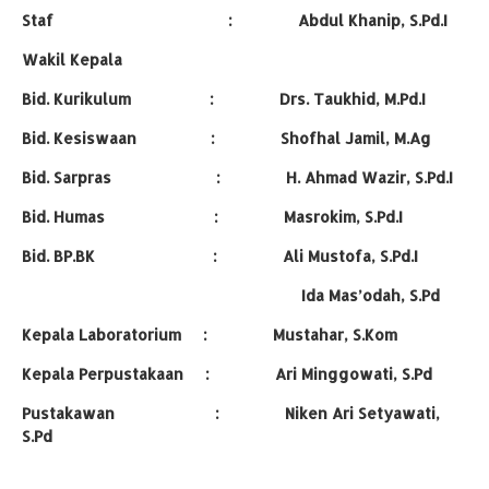
Staf : Abdul Khanip, S.Pd.I
Wakil Kepala
Bid. Kurikulum : Drs. Taukhid, M.Pd.I
Bid. Kesiswaan : Shofhal Jamil, M.Ag
Bid. Sarpras : H. Ahmad Wazir, S.Pd.I
Bid. Humas : Masrokim, S.Pd.I
Bid. BP.BK : Ali Mustofa, S.Pd.I
Ida Mas’odah, S.Pd
Kepala Laboratorium : Mustahar, S.Kom
Kepala Perpustakaan : Ari Minggowati, S.Pd
Pustakawan : Niken Ari Setyawati,
S.Pd