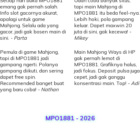
Setiap hari buka MPO1881
Udah coba banyak situs,
emang gak pernah salah.
tapi main Mahjong di
Info slot gacornya akurat,
MPO1881 itu beda feel-nya.
apalagi untuk game
Lebih hoki, pola gampang
Mahjong. Selalu ada yang
keluar. Dapet maxwin 20
gacor, jadi gak bosen main di
juta di sini, gak kecewa!
-
sini.
- Parta
Mikey
Pemula di game Mahjong,
Main Mahjong Ways di HP
tapi di MPO1881 jadi
gak pernah lemot di
gampang ngerti. Polanya
MPO1881. Grafiknya halus,
gampang diikuti, dan sering
jadi fokus. Deposit pulsa juga
dapet free spin.
cepet, jadi gak ganggu
Recommended banget buat
konsentrasi main. Top!
- Adi
yang baru coba!
- Nathan
MPO1881 - 2026