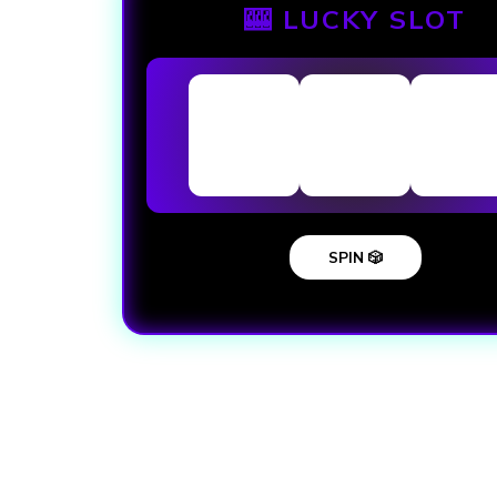
🎰 LUCKY SLOT
SPIN 🎲