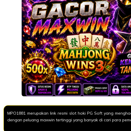
MPO1881 merupakan link resmi slot hoki PG Soft yang menghadi
dengan peluang maxwin tertinggi yang banyak di cari para pema