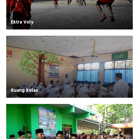
Ektra Voly
Ruang Kelas