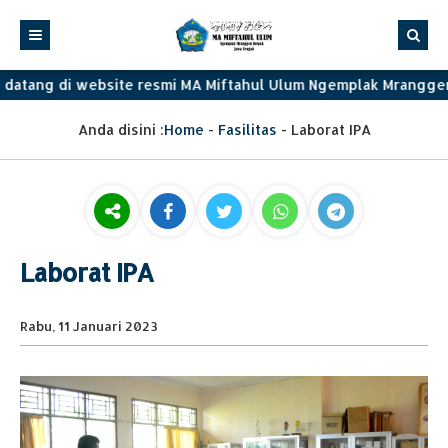
datang di website resmi MA Miftahul Ulum Ngemplak Mrangge
Anda disini :
Home
-
Fasilitas
-
Laborat IPA
Laborat IPA
Rabu, 11 Januari 2023